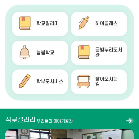
학교알리미
하이클래스
글빛누리도서
늘봄학교
관
찾아오시는
학부모서비스
길
석곶갤러리
석
우리들의 이야기공간
곶
갤
러