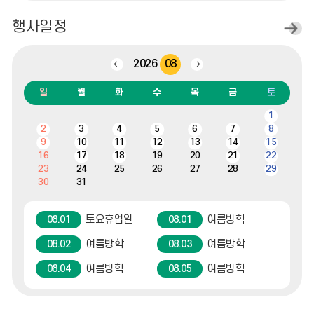
행사일정
일
정
더
보
2026
08
이
다
기
전
음
달
달
일
월
화
수
목
금
토
캘
1
린
2
3
4
5
6
7
8
더
:
9
10
11
12
13
14
15
월,
16
17
18
19
20
21
22
화,
23
24
25
26
27
28
29
수,
30
31
목,
금,
토,
일
토요휴업일
여름방학
08.01
08.01
여름방학
여름방학
08.02
08.03
여름방학
여름방학
08.04
08.05
여름방학
여름방학
08.06
08.07