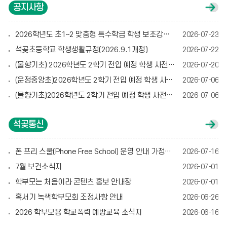
여름방학
토요휴업일
08.08
08.08
공지사항
공
지
여름방학
여름방학
08.09
08.10
사
항
2026학년도 초1~2 맞춤형 특수학급 학생 보조강사 모집 공고
2026-07-23
여름방학
여름방학
게
08.11
08.12
시
석곶초등학교 학생생활규정(2026.9.1개정)
2026-07-22
글
여름방학
여름방학
08.13
08.14
더
(물향기초) 2026학년도 2학기 전입 예정 학생 사전등록 안내(변경)
2026-07-20
보
광복절
대체공휴일
08.15
08.17
기
(운정중앙초)2026학년도 2학기 전입 예정 학생 사전등록 안내
2026-07-06
개학식
학급 임원 선거
08.18
08.21
(물향기초)2026학년도 2학기 전입 예정 학생 사전등록 안내
2026-07-06
토요휴업일
토요휴업일
08.22
08.29
석곶통신
석
곶
통
신
폰 프리 스쿨(Phone Free School) 운영 안내 가정통신문
2026-07-16
게
시
7월 보건소식지
2026-07-01
글
더
학부모는 처음이라 콘텐츠 홍보 안내장
2026-07-01
보
기
혹서기 녹색학부모회 조정사항 안내
2026-06-26
2026 학부모용 학교폭력 예방교육 소식지
2026-06-16