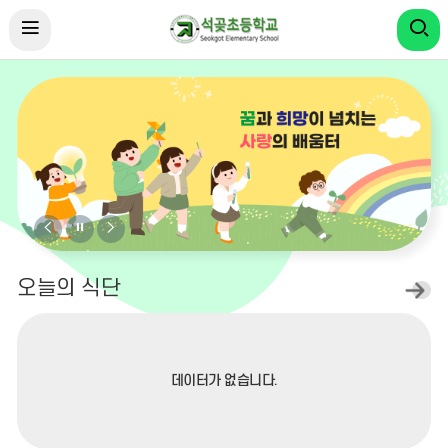
비
비
비
주
주
주
얼
얼
얼
오늘의 식단
오
늘
이
정
다
의
식
전
지
음
단
더
데이터가 없습니다.
보
기