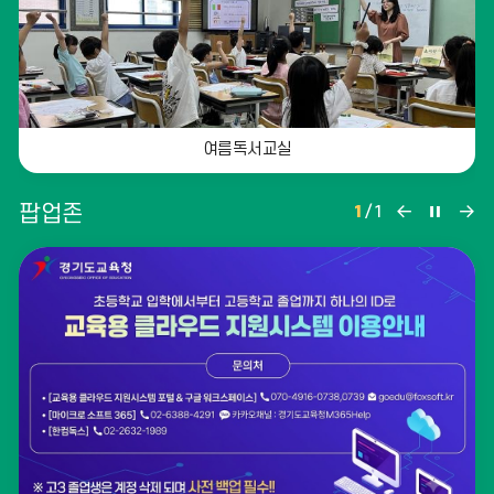
리
더
보
기
여름독서교실
팝
팝
팝
팝업존
1
/
1
업
업
업
존
존
존
이
정
다
전
지
음
과학의 달에 눈 뜬 우리 6학년 친구들의 무한상상의 우주